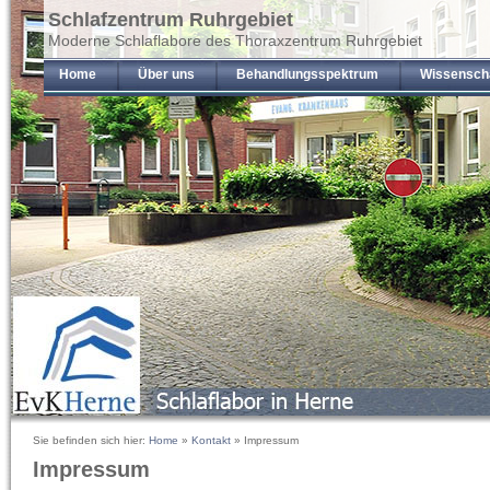
Schlafzentrum Ruhrgebiet
Moderne Schlaflabore des Thoraxzentrum Ruhrgebiet
Home
Über uns
Behandlungsspektrum
Wissensch
Sie befinden sich hier:
Home
»
Kontakt
» Impressum
Impressum