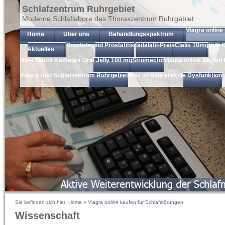
Schlafzentrum Ruhrgebiet
Moderne Schlaflabore des Thoraxzentrum Ruhrgebiet
Viagra online
Home
Über uns
Behandlungsspektrum
Prostata und Prostatitis
Tadalafil-Preis
Cialis 10mg
Hilft
Aktuelles
Über Nacht Kamagra Oral Jelly 100 mg
Stromectol
Viagra online kaufen 
Viagra Und Schlafzentrum Ruhrgebiet
Was ist eine erektile Dysfunktion
Sie befinden sich hier:
Home
»
Viagra online kaufen für Schlafstörungen
Wissenschaft