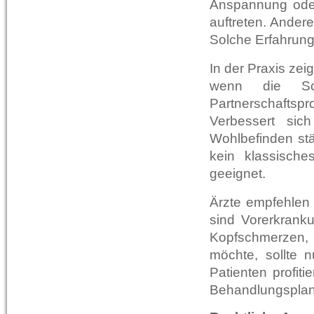
Anspannung oder
auftreten. Ander
Solche Erfahrunge
In der Praxis zei
wenn die Schl
Partnerschaftspr
Verbessert sic
Wohlbefinden stä
kein klassische
geeignet.
Ärzte empfehlen 
sind Vorerkran
Kopfschmerzen,
möchte, sollte n
Patienten profit
Behandlungsplans