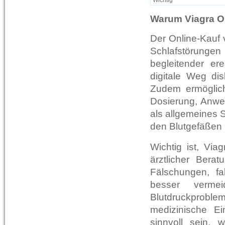
Wichtig
Warum Viagra O
Der Online-Kauf
Schlafstörungen
begleitender er
digitale Weg dis
Zudem ermöglich
Dosierung, Anwen
als allgemeines 
den Blutgefäßen 
Wichtig ist, Via
ärztlicher Bera
Fälschungen, f
besser vermei
Blutdruckprobl
medizinische Ei
sinnvoll sein, 