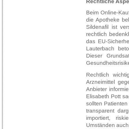
Rechtliche Aspe
Beim Online-Kauf
die Apotheke beh
Sildenafil ist v
rechtlich bedenk
das EU-Sicherhei
Lauterbach beto
Dieser Grundsa
Gesundheitsrisi
Rechtlich wicht
Arzneimittel geg
Anbieter informi
Elisabeth Pott sa
sollten Patiente
transparent dar
importiert, ris
Umständen auch V