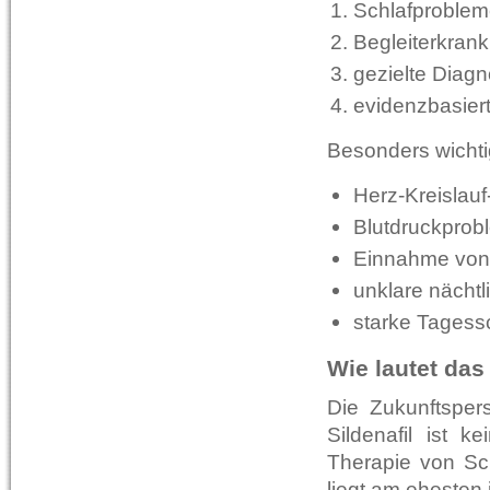
Schlafproblem
Begleiterkran
gezielte Diagn
evidenzbasier
Besonders wichti
Herz-Kreislau
Blutdruckprob
Einnahme von
unklare nächt
starke Tagessc
Wie lautet da
Die Zukunftspers
Sildenafil ist k
Therapie von Sch
liegt am ehesten 